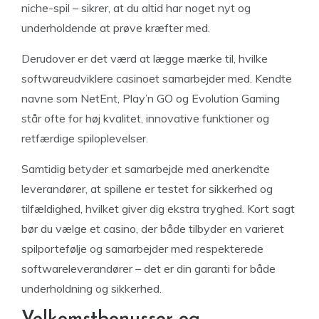
niche-spil – sikrer, at du altid har noget nyt og
underholdende at prøve kræfter med.
Derudover er det værd at lægge mærke til, hvilke
softwareudviklere casinoet samarbejder med. Kendte
navne som NetEnt, Play’n GO og Evolution Gaming
står ofte for høj kvalitet, innovative funktioner og
retfærdige spiloplevelser.
Samtidig betyder et samarbejde med anerkendte
leverandører, at spillene er testet for sikkerhed og
tilfældighed, hvilket giver dig ekstra tryghed. Kort sagt
bør du vælge et casino, der både tilbyder en varieret
spilportefølje og samarbejder med respekterede
softwareleverandører – det er din garanti for både
underholdning og sikkerhed.