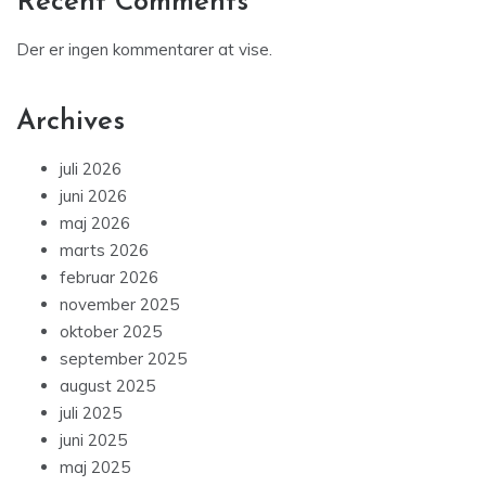
Recent Comments
Der er ingen kommentarer at vise.
Archives
juli 2026
juni 2026
maj 2026
marts 2026
februar 2026
november 2025
oktober 2025
september 2025
august 2025
juli 2025
juni 2025
maj 2025