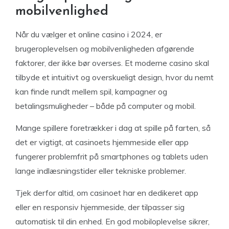
mobilvenlighed
Når du vælger et online casino i 2024, er
brugeroplevelsen og mobilvenligheden afgørende
faktorer, der ikke bør overses. Et moderne casino skal
tilbyde et intuitivt og overskueligt design, hvor du nemt
kan finde rundt mellem spil, kampagner og
betalingsmuligheder – både på computer og mobil.
Mange spillere foretrækker i dag at spille på farten, så
det er vigtigt, at casinoets hjemmeside eller app
fungerer problemfrit på smartphones og tablets uden
lange indlæsningstider eller tekniske problemer.
Tjek derfor altid, om casinoet har en dedikeret app
eller en responsiv hjemmeside, der tilpasser sig
automatisk til din enhed. En god mobiloplevelse sikrer,