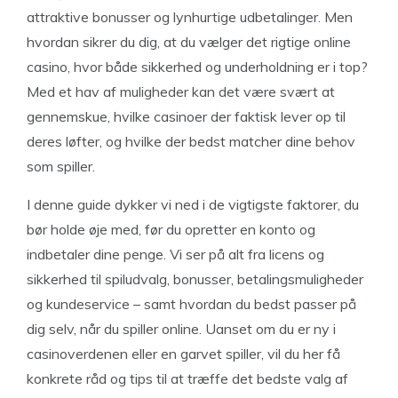
attraktive bonusser og lynhurtige udbetalinger. Men
hvordan sikrer du dig, at du vælger det rigtige online
casino, hvor både sikkerhed og underholdning er i top?
Med et hav af muligheder kan det være svært at
gennemskue, hvilke casinoer der faktisk lever op til
deres løfter, og hvilke der bedst matcher dine behov
som spiller.
I denne guide dykker vi ned i de vigtigste faktorer, du
bør holde øje med, før du opretter en konto og
indbetaler dine penge. Vi ser på alt fra licens og
sikkerhed til spiludvalg, bonusser, betalingsmuligheder
og kundeservice – samt hvordan du bedst passer på
dig selv, når du spiller online. Uanset om du er ny i
casinoverdenen eller en garvet spiller, vil du her få
konkrete råd og tips til at træffe det bedste valg af