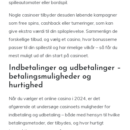
spilleautomater eller bordspil.
Nogle casinoer tilbyder desuden løbende kampagner
som free spins, cashback eller turneringer, som kan
give ekstra værdi til din spiloplevelse. Sammenlign de
forskellige tilbud, og vælg et casino, hvor bonusserne
passer til din spillestil og har rimelige vilkår – så får du
mest muligt ud af din start på casinoet.
Indbetalinger og udbetalinger –
betalingsmuligheder og
hurtighed
Når du vælger et online casino i 2024, er det
afgørende at undersøge casinoets muligheder for
indbetaling og udbetaling – både med hensyn til hvilke
betalingsmetoder, der tilbydes, og hvor hurtigt