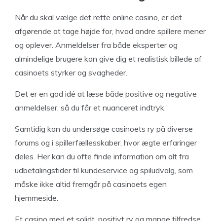
Når du skal vælge det rette online casino, er det
afgørende at tage højde for, hvad andre spillere mener
og oplever. Anmeldelser fra både eksperter og
almindelige brugere kan give dig et realistisk billede af
casinoets styrker og svagheder.
Det er en god idé at læse både positive og negative
anmeldelser, så du får et nuanceret indtryk.
Samtidig kan du undersøge casinoets ry på diverse
forums og i spillerfællesskaber, hvor ægte erfaringer
deles. Her kan du ofte finde information om alt fra
udbetalingstider til kundeservice og spiludvalg, som
måske ikke altid fremgår på casinoets egen
hjemmeside.
Et casino med et solidt, positivt ry og mange tilfredse