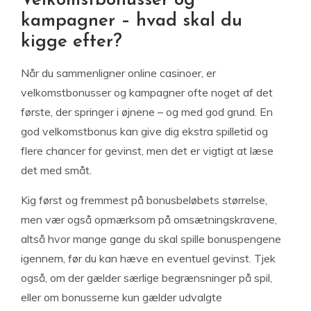
Velkomstbonusser og
kampagner – hvad skal du
kigge efter?
Når du sammenligner online casinoer, er
velkomstbonusser og kampagner ofte noget af det
første, der springer i øjnene – og med god grund. En
god velkomstbonus kan give dig ekstra spilletid og
flere chancer for gevinst, men det er vigtigt at læse
det med småt.
Kig først og fremmest på bonusbeløbets størrelse,
men vær også opmærksom på omsætningskravene,
altså hvor mange gange du skal spille bonuspengene
igennem, før du kan hæve en eventuel gevinst. Tjek
også, om der gælder særlige begrænsninger på spil,
eller om bonusserne kun gælder udvalgte