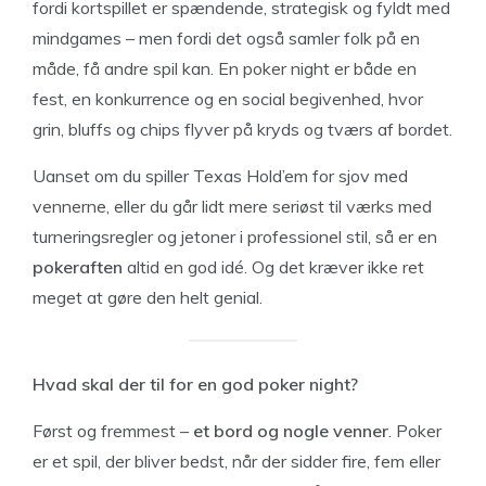
fordi kortspillet er spændende, strategisk og fyldt med
mindgames – men fordi det også samler folk på en
måde, få andre spil kan. En poker night er både en
fest, en konkurrence og en social begivenhed, hvor
grin, bluffs og chips flyver på kryds og tværs af bordet.
Uanset om du spiller Texas Hold’em for sjov med
vennerne, eller du går lidt mere seriøst til værks med
turneringsregler og jetoner i professionel stil, så er en
pokeraften
altid en god idé. Og det kræver ikke ret
meget at gøre den helt genial.
Hvad skal der til for en god poker night?
Først og fremmest –
et bord og nogle venner
. Poker
er et spil, der bliver bedst, når der sidder fire, fem eller