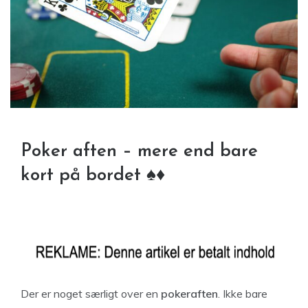
Poker aften – mere end bare
kort på bordet ♠️♦️
Der er noget særligt over en
pokeraften
. Ikke bare