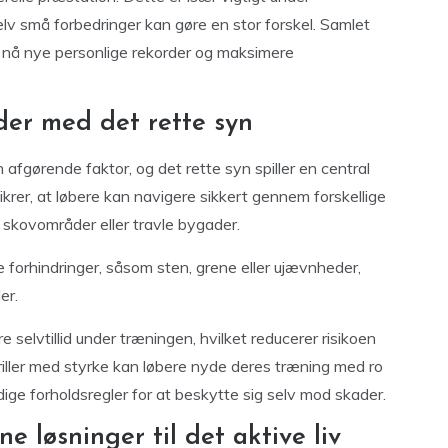
elv små forbedringer kan gøre en stor forskel. Samlet
t nå nye personlige rekorder og maksimere
der med det rette syn
 afgørende faktor, og det rette syn spiller en central
sikrer, at løbere kan navigere sikkert gennem forskellige
e skovområder eller travle bygader.
le forhindringer, såsom sten, grene eller ujævnheder,
er.
 selvtillid under træningen, hvilket reducerer risikoen
briller med styrke kan løbere nyde deres træning med ro
ige forholdsregler for at beskytte sig selv mod skader.
 løsninger til det aktive liv