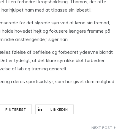
get til en forbedret kropsholdning. Thomas, der ofte
 har hjulpet ham med at tilpasse sin løbestil.
enserede for det slørede syn ved at læne sig fremad,
eg holde hovedet højt og fokusere længere fremme på
g mindre anstrengende,” siger han.
ælles følelse af befrielse og forbedret ydeevne blandt
. Det er tydeligt, at det klare syn ikke blot forbedrer
else af løb og træning generelt.
ring i deres sportsudstyr, som har givet dem mulighed
PINTEREST
LINKEDIN