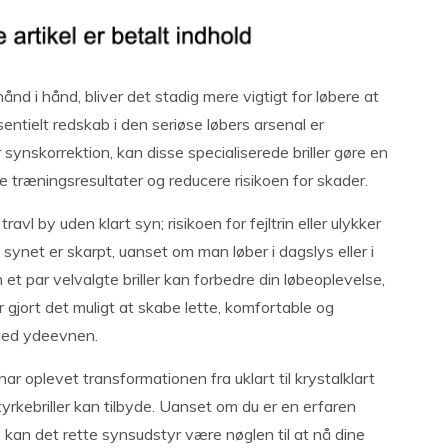
nd i hånd, bliver det stadig mere vigtigt for løbere at
entielt redskab i den seriøse løbers arsenal er
r synskorrektion, kan disse specialiserede briller gøre en
re træningsresultater og reducere risikoen for skader.
ravl by uden klart syn; risikoen for fejltrin eller ulykker
t synet er skarpt, uanset om man løber i dagslys eller i
t par velvalgte briller kan forbedre din løbeoplevelse,
gjort det muligt at skabe lette, komfortable og
 med ydeevnen.
ar oplevet transformationen fra uklart til krystalklart
tyrkebriller kan tilbyde. Uanset om du er en erfaren
 kan det rette synsudstyr være nøglen til at nå dine