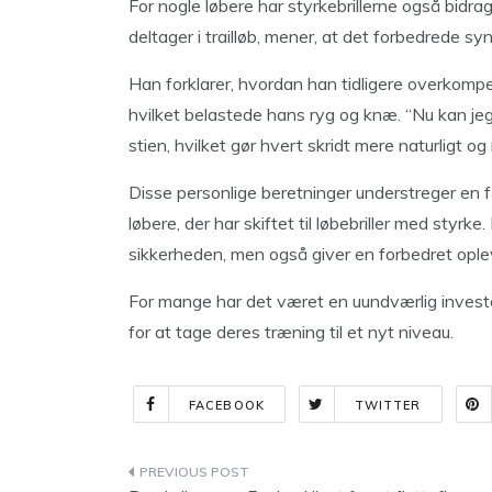
For nogle løbere har styrkebrillerne også bidra
deltager i trailløb, mener, at det forbedrede syn
Han forklarer, hvordan han tidligere overkomp
hvilket belastede hans ryg og knæ. “Nu kan j
stien, hvilket gør hvert skridt mere naturligt o
Disse personlige beretninger understreger en f
løbere, der har skiftet til løbebriller med styrke
sikkerheden, men også giver en forbedret oplev
For mange har det været en uundværlig investe
for at tage deres træning til et nyt niveau.
FACEBOOK
TWITTER
Indlægsnavigation