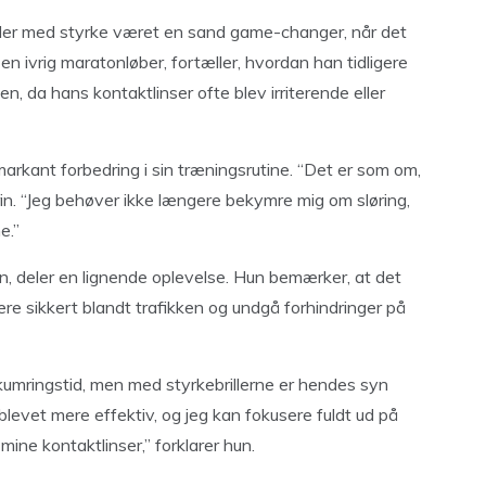
iller med styrke været en sand game-changer, når det
n ivrig maratonløber, fortæller, hvordan han tidligere
, da hans kontaktlinser ofte blev irriterende eller
markant forbedring i sin træningsrutine. “Det er som om,
rin. “Jeg behøver ikke længere bekymre mig om sløring,
e.”
en, deler en lignende oplevelse. Hun bemærker, at det
re sikkert blandt trafikken og undgå forhindringer på
skumringstid, men med styrkebrillerne er hendes syn
levet mere effektiv, og jeg kan fokusere fuldt ud på
mine kontaktlinser,” forklarer hun.