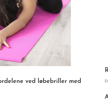
 Fordelene ved løbebriller med
D
A