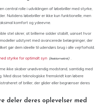
 central rolle i udviklingen af løbebriller med styrke,
 Nutidens løbebriller er ikke kun funktionelle, men
e maksimal komfort og ydeevne.
e stel sikrer, at brillerne sidder stabilt, uanset hvor
 modeller udstyret med avancerede belægninger, der
et gør dem ideelle til udendørs brug i alle vejrforhold.
med styrke for optimalt syn
.
lerne ikke skaber unødvendig modstand, samtidig med
g. Med disse teknologiske fremskridt kan løbere
traheret af briller, der glider eller begrænser deres
re deler deres oplevelser med