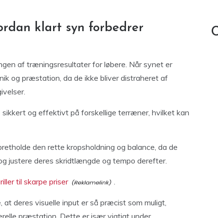
rdan klart syn forbedrer
C
ringen af træningsresultater for løbere. Når synet er
ik og præstation, da de ikke bliver distraheret af
ivelser.
ikkert og effektivt på forskellige terræner, hvilket kan
retholde den rette kropsholdning og balance, da de
 og justere deres skridtlængde og tempo derefter.
iller til skarpe priser
.
, at deres visuelle input er så præcist som muligt,
relle præstation. Dette er især vigtigt under