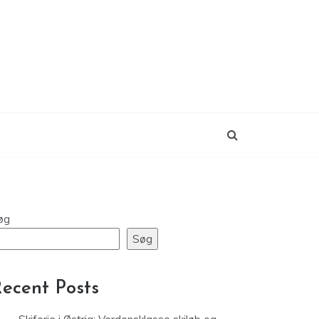
øg
Søg
ecent Posts