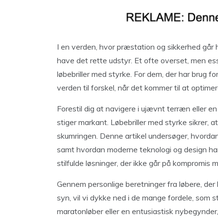
I en verden, hvor præstation og sikkerhed går hå
have det rette udstyr. Et ofte overset, men ess
løbebriller med styrke. For dem, der har brug fo
verden til forskel, når det kommer til at optime
Forestil dig at navigere i ujævnt terræn eller en t
stiger markant. Løbebriller med styrke sikrer, a
skumringen. Denne artikel undersøger, hvordan e
samt hvordan moderne teknologi og design har 
stilfulde løsninger, der ikke går på kompromis
Gennem personlige beretninger fra løbere, der h
syn, vil vi dykke ned i de mange fordele, som s
maratonløber eller en entusiastisk nybegynder,