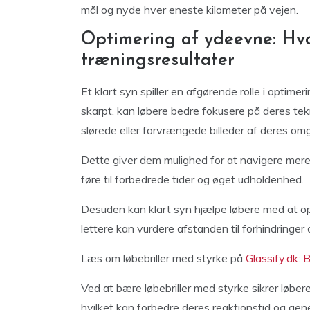
mål og nyde hver eneste kilometer på vejen.
Optimering af ydeevne: Hvo
træningsresultater
Et klart syn spiller en afgørende rolle i optime
skarpt, kan løbere bedre fokusere på deres tekn
slørede eller forvrængede billeder af deres omg
Dette giver dem mulighed for at navigere mere s
føre til forbedrede tider og øget udholdenhed.
Desuden kan klart syn hjælpe løbere med at op
lettere kan vurdere afstanden til forhindringer
Læs om løbebriller med styrke på
Glassify.dk: Br
Ved at bære løbebriller med styrke sikrer løbere
hvilket kan forbedre deres reaktionstid og gene