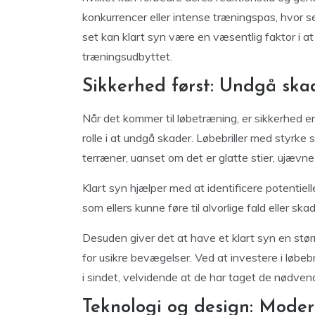
konkurrencer eller intense træningspas, hvor s
set kan klart syn være en væsentlig faktor i a
træningsudbyttet.
Sikkerhed først: Undgå ska
Når det kommer til løbetræning, er sikkerhed en
rolle i at undgå skader. Løbebriller med styrke 
terræner, uanset om det er glatte stier, ujævn
Klart syn hjælper med at identificere potentiel
som ellers kunne føre til alvorlige fald eller skad
Desuden giver det at have et klart syn en større
for usikre bevægelser. Ved at investere i løbe
i sindet, velvidende at de har taget de nødvend
Teknologi og design: Moderne