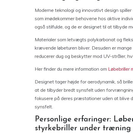
Moderne teknologi og innovativt design spiller en
som imødekommer behovene hos aktive individer.
også stilfulde, og de er designet til at tilbyd
Materialer som letvægts polykarbonat og fleksibl
krævende løbeturen bliver. Desuden er mange
reducerer dug og beskytter mod UV-stråler, hvilk
Her finder du mere information om
Løbebriller 
Designet tager højde for aerodynamik, så bril
at de tilbyder bredt synsfelt uden forvrængnin
fokusere på deres præstationer uden at blive dis
synsfelt.
Personlige erfaringer: Løbe
styrkebriller under træning