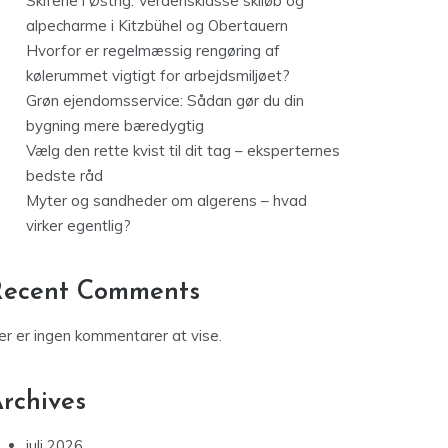
Skiferie i Østrig: Verdensklasse skiløb og
alpecharme i Kitzbühel og Obertauern
Hvorfor er regelmæssig rengøring af
kølerummet vigtigt for arbejdsmiljøet?
Grøn ejendomsservice: Sådan gør du din
bygning mere bæredygtig
Vælg den rette kvist til dit tag – eksperternes
bedste råd
Myter og sandheder om algerens – hvad
virker egentlig?
Recent Comments
er er ingen kommentarer at vise.
rchives
juli 2026