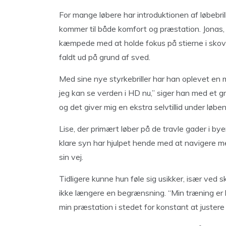
For mange løbere har introduktionen af løbebr
kommer til både komfort og præstation. Jonas, e
kæmpede med at holde fokus på stierne i skoven
faldt ud på grund af sved.
Med sine nye styrkebriller har han oplevet en 
jeg kan se verden i HD nu,” siger han med et g
og det giver mig en ekstra selvtillid under løben
Lise, der primært løber på de travle gader i by
klare syn har hjulpet hende med at navigere me
sin vej.
Tidligere kunne hun føle sig usikker, især ved 
ikke længere en begrænsning. “Min træning er b
min præstation i stedet for konstant at justere 