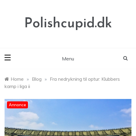
Skip
to
content
Polishcupid.dk
Menu
Home
»
Blog
»
Fra nedrykning til optur: Klubbers
kamp i liga ii
Annonce