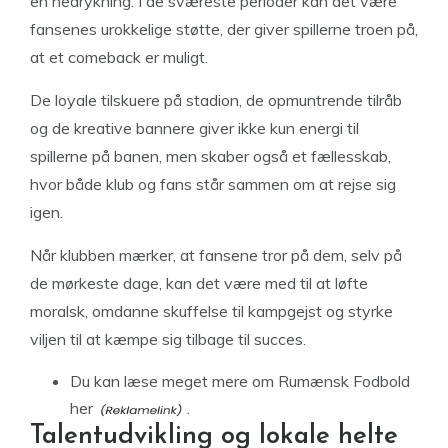
en nedrykning. I de sværeste perioder kan det være
fansenes urokkelige støtte, der giver spillerne troen på,
at et comeback er muligt.
De loyale tilskuere på stadion, de opmuntrende tilråb
og de kreative bannere giver ikke kun energi til
spillerne på banen, men skaber også et fællesskab,
hvor både klub og fans står sammen om at rejse sig
igen.
Når klubben mærker, at fansene tror på dem, selv på
de mørkeste dage, kan det være med til at løfte
moralsk, omdanne skuffelse til kampgejst og styrke
viljen til at kæmpe sig tilbage til succes.
Du
kan læse meget mere om Rumænsk Fodbold
her
.
Talentudvikling og lokale helte